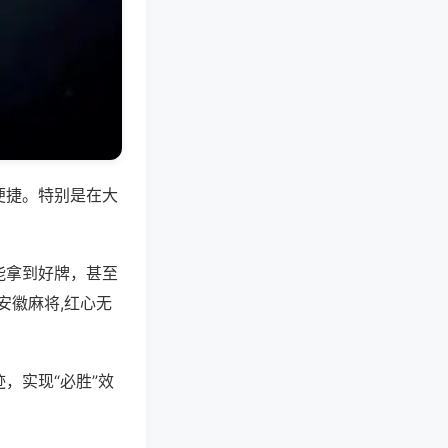
便捷。特别是在大
能拿到好牌，甚至
安徽麻将,红心无
，实现“必胜”效
。