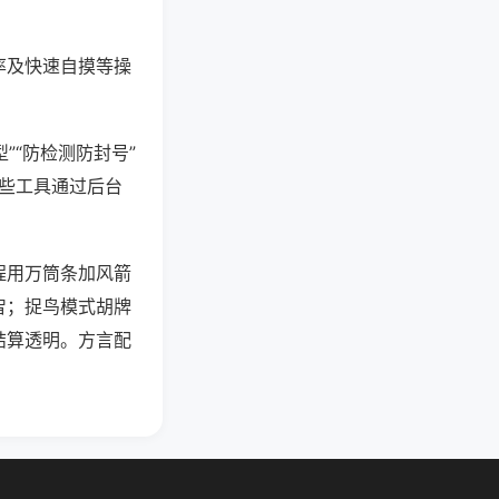
率及快速自摸等操
”“防检测防封号”
这些工具通过后台
程用万筒条加风箭
智；捉鸟模式胡牌
结算透明。方言配