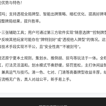
能优势与特色！
腻吗；支持透视全局牌型、智能出牌策略、暗杠优化、提高好牌
调整牌局结果，提升胜率。
三张辅助工具；用户可通过第三方软件实现“随意选牌”“控制牌型
反映其他玩家可能存在“牌特别好”或“透视他人牌型”的情况。
技术手段实现不平公，且“安全性高”“不被封号”。
度还原宁夏本土规则，集划水、推倒胡、捉鸟等玩法于一体。全
杠，打法灵活温和。划水模式节奏舒缓，惩罚宽松，主打休闲益
，兼具运气与技巧。清一色、七对、门清等高番牌型收益丰厚，
行流畅无广告，真人对战公平，新手易上手。