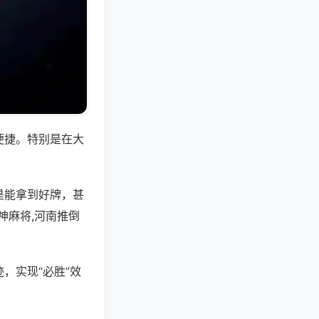
便捷。特别是在大
是能拿到好牌，甚
神麻将,河南推倒
，实现“必胜”效
。