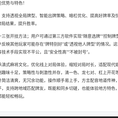
能优势与特色！
；支持透视全局牌型、智能出牌策略、暗杠优化、提高好牌率及
牌局结果，提升胜率。
三张开挂方法；用户可通过第三方软件实现“随意选牌”“控制牌型
反映其他玩家可能存在“牌特别好”或“透视他人牌型”的情况。
技术手段实现不平公，且“安全性高”“不被封号”。
承滇式麻将文化，优化线上对局体验，缩短对局时长，适配现代
制趣味十足，策略性与刺激性并存，清一色、龙七对、杠上开花
计简洁清爽，无冗余功能，操作顺手易上手，方言配音地道传神
平，支持跨地域匹配牌友，既能和同乡切磋，也能体验地方特色
都能轻松畅玩。