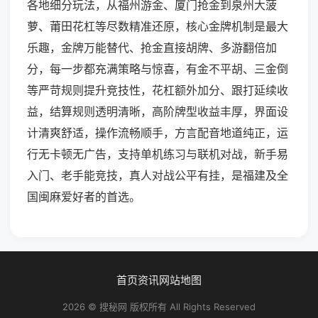
各地细分玩法，从福州游金、厦门抢金到泉州大菠
萝、莆田花杠等尽数精准还原，核心金牌机制是最大
乐趣，金牌万能替代、抢金直接胡牌、多游翻倍加
分，每一步都充满策略与惊喜，有金不平胡、三金倒
等严苛规则提升竞技性，花杠额外加分、跟打延续收
益，结算规则透明清晰，高阶牌型收益丰厚，界面设
计清爽舒适，操作流畅顺手，方言配音地道纯正，运
行无卡顿无广告，支持单机练习与联机对战，新手易
入门、老手能竞技，真人对战公平有挂，是福建及全
国闽麻爱好者的首选。
首页
资讯
网站地图
2026 © 搜秘网 版权所有 All Rights Reserved