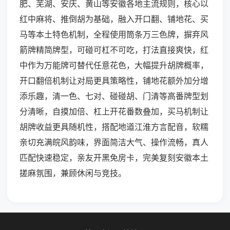
肥、芜湖、安庆、黄山等安徽各地主流规则，核心以
红中麻将、推倒胡为基础，融入开口翻、铺地花、买
马等本土特色机制，全程使用筒条万三色牌，摒弃风
箭牌精简牌型，可碰可杠不可吃，打法直接爽快，红
中作为万能牌可替代任意花色，大幅提升胡牌概率，
开口翻倍机制让对局更具策略性，铺地花额外加分增
添乐趣，清一色、七对、碰碰胡、门清等高番牌型划
分清晰，自摸加倍、杠上开花番数叠加，买马机制让
胡牌收益更具随机性，搭配地道江淮方言配音，软糯
亲切充满皖风韵味，界面简洁大气、操作流畅，真人
匹配快速稳定，亲友开黑免房卡，完美复刻安徽本土
搓麻氛围，兼顾休闲与竞技。