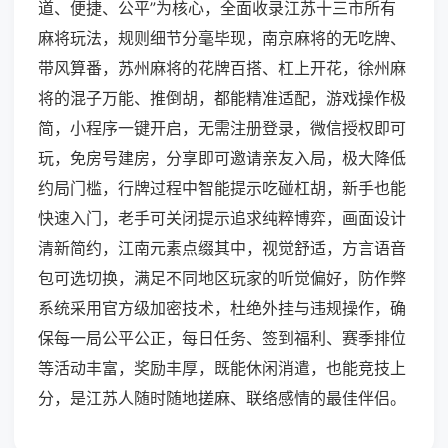
道、便捷、公平”为核心，全面收录江苏十三市所有
麻将玩法，规则细节分毫毕现，南京麻将的无吃牌、
带风算番，苏州麻将的花牌百搭、杠上开花，徐州麻
将的混子万能、推倒胡，都能精准适配，游戏操作极
简，小程序一键开启，无需注册登录，微信授权即可
玩，免房号建房，分享即可邀请亲友入局，极大降低
约局门槛，行牌过程中智能提示吃碰杠胡，新手也能
快速入门，老手可关闭提示追求纯粹博弈，画面设计
清新简约，江南元素点缀其中，视觉舒适，方言语音
包可选切换，满足不同地区玩家的听觉偏好，防作弊
系统采用官方级加密技术，杜绝外挂与违规操作，确
保每一局公平公正，每日任务、签到福利、赛季排位
等活动丰富，奖励丰厚，既能休闲消遣，也能竞技上
分，是江苏人随时随地搓麻、联络感情的最佳伴侣。