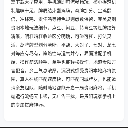
需下载大型应用，手机端即可流畅畅玩，核心捉鸡机
制趣味十足，牌局结束翻鸡牌，鸡牌加分、金鸡翻
倍，冲锋鸡、责任鸡等特色规则悉数保留，完美复刻
贵阳本地玩法细节，点豆、闷豆、转弯豆等杠牌结算
清晰，明杠暗杠收益区分明确，可碰可杠，打法灵
活，胡牌牌型划分清晰，平胡、大对子、七对、龙七
对等应有尽有，策略性与运气并存，界面适配手机
端，操作简洁顺手，单手也能轻松操作，地道贵阳方
言配音，乡土气息浓厚，沉浸式感受贵阳本地麻将氛
围，真人在线匹配速度快，可匹配同城牌友，也能邀
请亲友组队，随时随地都能开启一局贵阳麻将，手机
端运行流畅无卡顿，无广告干扰，是贵阳玩家手机上
的专属搓麻神器。