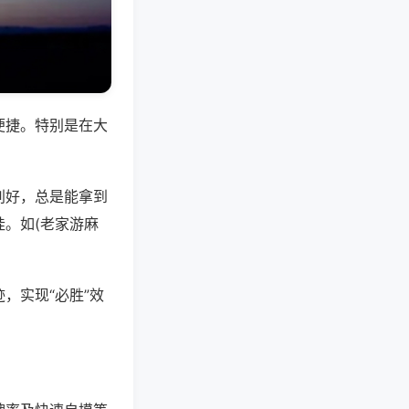
便捷。特别是在大
别好，总是能拿到
。如(老家游麻
，实现“必胜”效
。