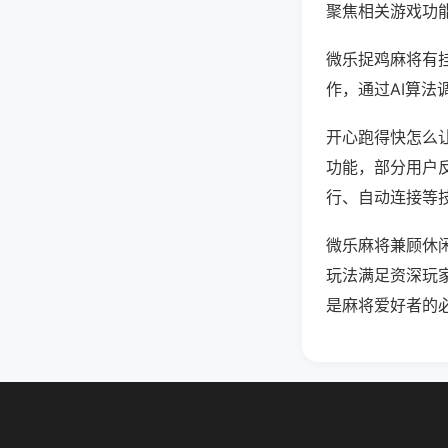
聚焦相关游戏功
微乐捉鸡麻将有
作，通过AI算法
开心跑得快怎么让
功能，部分用户反
行、自动连接等技
微乐麻将兼顾休
玩法满足资深玩
是麻将爱好者的