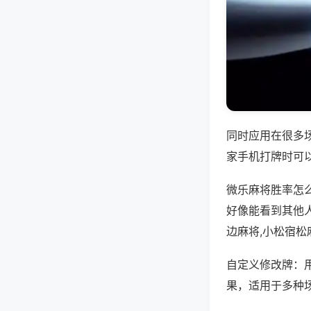
同时应用在很多
家手机打牌时可
微乐麻将胜率怎
好像能看到其他
边麻将,小松宿松
自定义修改牌：
果，适用于多种