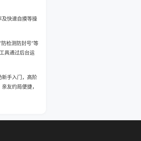
率及快速自摸等操
“防检测防封号”等
些工具通过后台运
助新手入门，高阶
，亲友约局便捷，