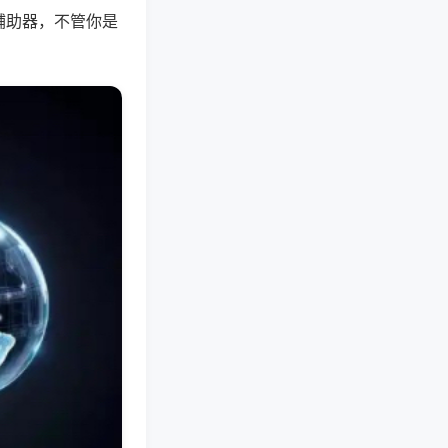
辅助器，不管你是