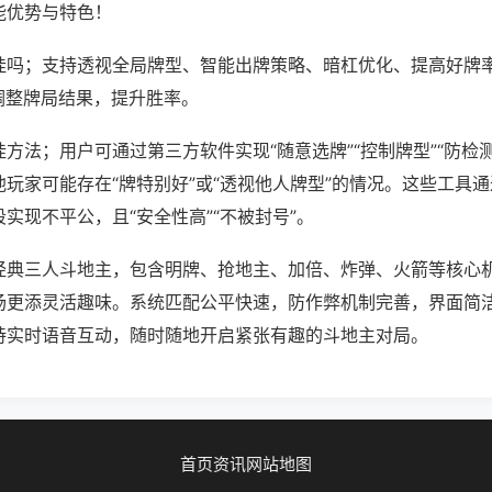
能优势与特色！
挂吗；支持透视全局牌型、智能出牌策略、暗杠优化、提高好牌
调整牌局结果，提升胜率。
方法；用户可通过第三方软件实现“随意选牌”“控制牌型”“防检
玩家可能存在“牌特别好”或“透视他人牌型”的情况。这些工具
实现不平公，且“安全性高”“不被封号”。
经典三人斗地主，包含明牌、抢地主、加倍、炸弹、火箭等核心
场更添灵活趣味。系统匹配公平快速，防作弊机制完善，界面简
持实时语音互动，随时随地开启紧张有趣的斗地主对局。
首页
资讯
网站地图