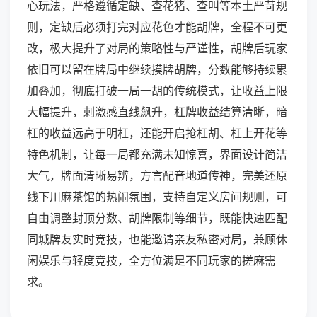
心玩法，严格遵循定缺、查花猪、查叫等本土严苛规
则，定缺后必须打完对应花色才能胡牌，全程不可更
改，极大提升了对局的策略性与严谨性，胡牌后玩家
依旧可以留在牌局中继续摸牌胡牌，分数能够持续累
加叠加，彻底打破一局一胡的传统模式，让收益上限
大幅提升，刺激感直线飙升，杠牌收益结算清晰，暗
杠的收益远高于明杠，还能开启抢杠胡、杠上开花等
特色机制，让每一局都充满未知惊喜，界面设计简洁
大气，牌面清晰易辨，方言配音地道传神，完美还原
线下川麻茶馆的热闹氛围，支持自定义房间规则，可
自由调整封顶分数、胡牌限制等细节，既能快速匹配
同城牌友实时竞技，也能邀请亲友私密对局，兼顾休
闲娱乐与轻度竞技，全方位满足不同玩家的搓麻需
求。