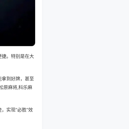
便捷。特别是在大
能拿到好牌，甚至
松原麻将,科乐麻
，实现“必胜”效
。