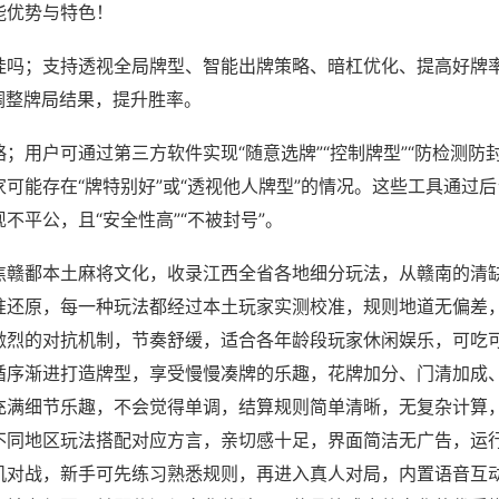
能优势与特色！
挂吗；支持透视全局牌型、智能出牌策略、暗杠优化、提高好牌
调整牌局结果，提升胜率。
；用户可通过第三方软件实现“随意选牌”“控制牌型”“防检测防
可能存在“牌特别好”或“透视他人牌型”的情况。这些工具通过
不平公，且“安全性高”“不被封号”。
焦赣鄱本土麻将文化，收录江西全省各地细分玩法，从赣南的清
准还原，每一种玩法都经过本土玩家实测校准，规则地道无偏差
激烈的对抗机制，节奏舒缓，适合各年龄段玩家休闲娱乐，可吃
循序渐进打造牌型，享受慢慢凑牌的乐趣，花牌加分、门清加成
充满细节乐趣，不会觉得单调，结算规则简单清晰，无复杂计算
不同地区玩法搭配对应方言，亲切感十足，界面简洁无广告，运
机对战，新手可先练习熟悉规则，再进入真人对局，内置语音互