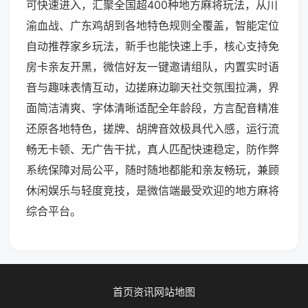
可快速进入，汇聚全国超400种地方麻将玩法，从川
渝血战、广东鸡胡到各地特色规则全覆盖，智能定位
自动推荐家乡玩法，新手也能快速上手，核心支持免
房卡亲友开黑，微信好友一键邀请组队，内置实时语
音与趣味表情互动，边搓麻边聊天社交氛围拉满，界
面简洁清爽、字体清晰适配全年龄段，方言配音精准
还原各地特色，搓牌、胡牌音效极具代入感，运行流
畅无卡顿、无广告干扰，真人匹配快速稳定，防作弊
系统保障对局公平，随时随地都能和亲友畅玩，兼顾
休闲娱乐与轻度竞技，是微信端最受欢迎的地方麻将
综合平台。
首页
资讯
网站地图