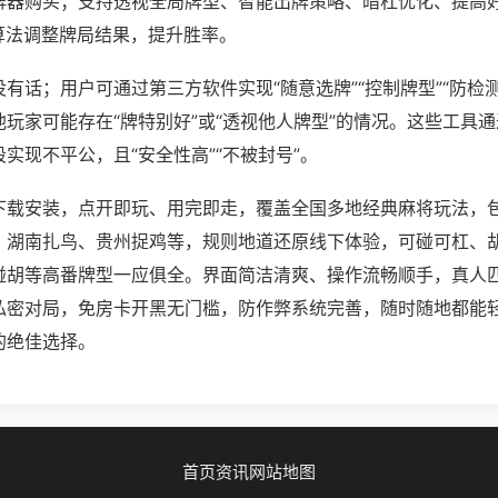
牌器购买；支持透视全局牌型、智能出牌策略、暗杠优化、提高
算法调整牌局结果，提升胜率。
有话；用户可通过第三方软件实现“随意选牌”“控制牌型”“防检
玩家可能存在“牌特别好”或“透视他人牌型”的情况。这些工具
实现不平公，且“安全性高”“不被封号”。
下载安装，点开即玩、用完即走，覆盖全国多地经典麻将玩法，
、湖南扎鸟、贵州捉鸡等，规则地道还原线下体验，可碰可杠、
碰胡等高番牌型一应俱全。界面简洁清爽、操作流畅顺手，真人
私密对局，免房卡开黑无门槛，防作弊系统完善，随时随地都能
的绝佳选择。
首页
资讯
网站地图