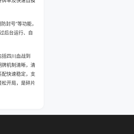
好牌率及快速自摸
测防封号”等功能，
通过后台运行、自
包括四川血战到
胡牌机制清晰，清
匹配快速稳定，支
轻松开局，是碎片